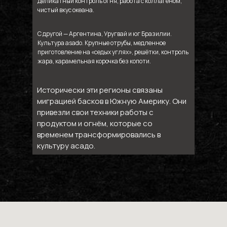
Деликатный контроль огня, работа с коллагеном,
чистый вкус океана.
С другой — Аргентина, Уругвай и юг Бразилии.
Культура asado. Крупные отрубы, медленное
приготовление на «седых углях», решётки, контроль
жара, карамельная корочка без копоти.
Исторически эти регионы связаны
миграцией басков в Южную Америку. Они
привезли свои техники работы с
продуктом и огнём, которые со
временем трансформировались в
культуру асадо.