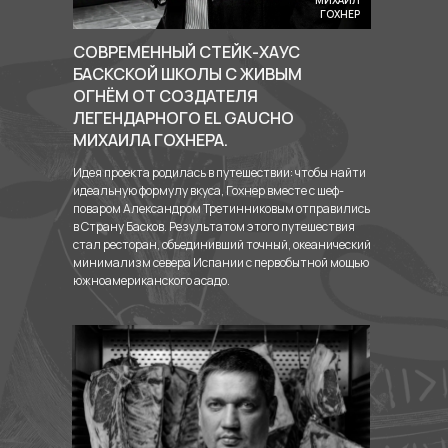
МИХАИЛ
ГОХНЕР
СОВРЕМЕННЫЙ СТЕЙК-ХАУС
БАСКСКОЙ ШКОЛЫ С ЖИВЫМ
ОГНЁМ ОТ СОЗДАТЕЛЯ
ЛЕГЕНДАРНОГО EL GAUCHO
МИХАИЛА ГОХНЕРА.
Идея проекта родилась в путешествии: чтобы найти
идеальную формулу вкуса, Гохнер вместе с шеф-
поваром Александром Третинниковым отправились
в Страну Басков. Результатом этого путешествия
стал ресторан, объединивший точный, океанический
минимализм севера Испании с первобытной мощью
южноамериканского асадо.